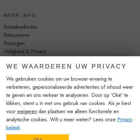
MEER INFO
Betaalmethoden
Retourneren
Bezorgen
Veiligheid & Privacy
Blog
WE WAARDEREN UW PRIVACY
NIEUWSBRIEF
We gebruiken cookies om uw browser-ervaring te
verbeteren, gepersonaliseerde advertenties of inhoud weer
Voor meer info mail naar:
te geven en ons verkeer te analyseren. Door op ‘Oké’ te
info@brushonblock.be
klikken, stemt u in met ons gebruik van cookies. Als je kiest
Algemene voorwaarden
voor
weigeren
dan plaatsen we alleen functionele en
Privacy beleid
analytische cookies. Wilt u meer weten? Lees onze
Privacy
beleid
.
© 2018 -
2026 Brush On Block - Alle rechten voorbehouden